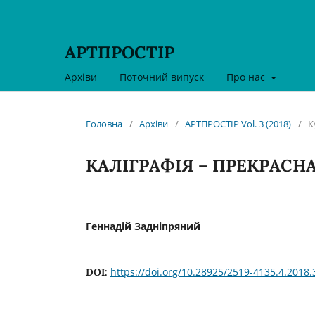
АРТПРОСТІР
Архіви
Поточний випуск
Про нас
Головна
/
Архіви
/
АРТПРОСТІР Vol. 3 (2018)
/
К
КАЛІГРАФІЯ – ПРЕКРАСНА
Геннадій Задніпряний
https://doi.org/10.28925/2519-4135.4.2018.
DOI: