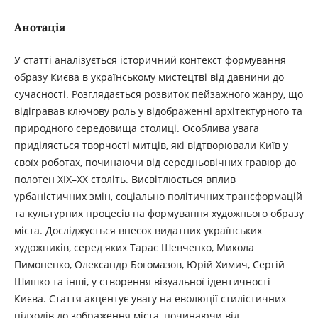
Анотація
У статті аналізується історичний контекст формування
образу Києва в українському мистецтві від давнини до
сучасності. Розглядається розвиток пейзажного жанру, що
відігравав ключову роль у відображенні архітектурного та
природного середовища столиці. Особлива увага
приділяється творчості митців, які відтворювали Київ у
своїх роботах, починаючи від середньовічних гравюр до
полотен XIX–XX століть. Висвітлюється вплив
урбаністичних змін, соціально політичних трансформацій
та культурних процесів на формування художнього образу
міста. Досліджується внесок видатних українських
художників, серед яких Тарас Шевченко, Микола
Пимоненко, Олександр Богомазов, Юрій Химич, Сергій
Шишко та інші, у створення візуальної ідентичності
Києва. Стаття акцентує увагу на еволюції стилістичних
підходів до зображення міста, починаючи від