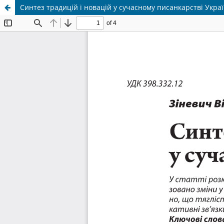
Синтез традицій і новацій у сучасному писанкарстві Укра